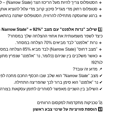
🔹 הסטופלוס צריך להיות מעל הריכוז הצר (Narrow State) – לא מעל הנר עצמו.
🔹 סטופלוס רחוק מדי מגדיל סיכון; קרוב מדי עלול להוציא או
🔹 ברגע שהעסקה מתחילה להרוויח, הסטופלוס ישתנה בהתאם
3️⃣
שילוב "נרות אלפנט" עם מצב "Narrow State" = 92% הצלחה
כיצד לשפר משמעותית את אחוזי ההצלחה שלך במסחר?
🔹 נרות "אלפנט" לבד מביאים 70% הצלחה במסחר.
🔹 "מצב דחוס" (Narrow State) לבד מביא 85% הצלחה במסחר.
ל92%!
📌 מדוע זה עובד?
✔ מצב "Narrow State" הוא שלב שבו הכסף החכם מחכה לפרוץ.
✔ נר "אלפנט" הוא סימן ברור לכך שהפריצה התחילה.
✔ השילוב בין השניים מאפשר לסוחרים לתזמן עסקאות בצורה 
🚀 טכניקות מתקדמות למקסום הרווחים
1️⃣ הוספת פוזיציות על שינוי צבע ראשון