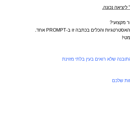
ליציאה נכונה.
ר מקצועי?
הורידו עכשיו את הפרומפטת שמותאם ל-TRADING BOT! כל האסטרטגיות והכלים בכתבה זו ב-PROMPT אחד.
טי!
בנה שלא רואים בעין בלתי מזוינת
ות שלכם