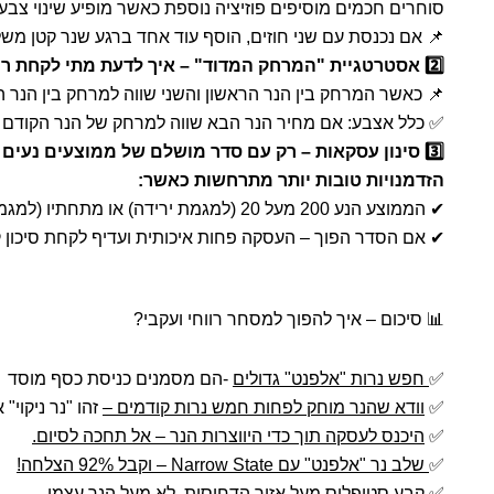
סוחרים חכמים מוסיפים פוזיציה נוספת כאשר מופיע שינוי צבע
📌 אם נכנסת עם שני חוזים, הוסף עוד אחד ברגע שנר קטן מש
2️⃣ אסטרטגיית "המרחק המדוד" – איך לדעת מתי לקחת רווחים?
📌 כאשר המרחק בין הנר הראשון והשני שווה למרחק בין הנר הש
✅ כלל אצבע: אם מחיר הנר הבא שווה למרחק של הנר הקודם →
3️⃣ סינון עסקאות – רק עם סדר מושלם של ממוצעים נעים
הזדמנויות טובות יותר מתרחשות כאשר:
✔ הממוצע הנע 200 מעל 20 (למגמת ירידה) או מתחתיו (למגמת עלייה).
✔ אם הסדר הפוך – העסקה פחות איכותית ועדיף לקחת סיכון קט
📊 סיכום – איך להפוך למסחר רווחי ועקבי?
✅
חפש נרות "אלפנט" גדולים
-הם מסמנים כניסת כסף מוסד
✅
וודא שהנר מוחק לפחות חמש נרות קודמים –
זהו "נר ניקוי" א
✅
היכנס לעסקה תוך כדי היווצרות הנר – אל תחכה לסיום.
✅
שלב נר "אלפנט" עם Narrow State – וקבל 92% הצלחה!
✅
קבע סטופלוס מעל אזור הדחיסות, לא מעל הנר עצמו.