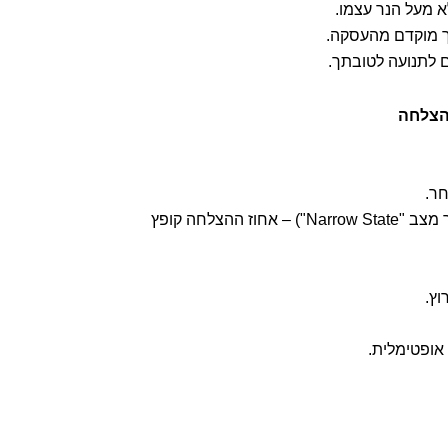
תך מוקדם מהעסקה.
 לתנועה לטובתך.
🔹 כאשר משלבים בין שניהם (כלומר, נר "אלפנט" שנפרץ מתוך מצב "Narrow State") – אחוז ההצלחה קופץ
אופטימלית.