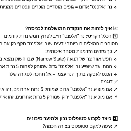
🔹 נר "אלפנט" אדום = גופים מוסדיים מוכרים ונפטרים ממניות
📈 איך לזהות את הנקודה המושלמת לכניסה?
1️⃣ הכלל הקריטי: נר "אלפנט" חייב לפרוץ חמש נרות קודמים
הסוחרים המצליחים ביותר יודעים שנר "אלפנט" תקף רק אם ה
📌 כך מזהים הזדמנות מסחר איכותית:
🔹 חפש אזור צר של תנועה (Narrow State) שבו השוק נמצא בקיפאון יחסי.
🔹 המתן עד שיופיע נר "אלפנט" גדול שמוחק לפחות 5 נרות אחורה.
🔹 הכנס לעסקה בתוך הנר עצמו – אל תחכה לסגירה שלו!
✅ דוגמה:
📌 אם מופיע נר "אלפנט" אדום שמוחק 5 נרות אחרונים, זהו איתות דובי חזק להמשך ירידות.
📌 אם מופיע נר "אלפנט" ירוק שמוחק 5 נרות אחרונים, זהו איתות שורי חזק להמשך עליות.
2️⃣ כיצד לקבוע סטופלוס נכון ולמזער סיכונים
📌 איפה למקם סטופלוס בצורה חכמה?