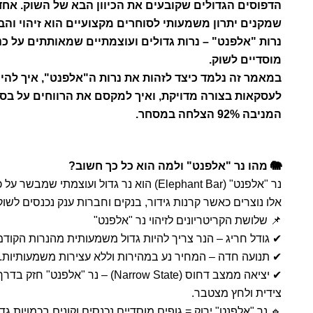
הדפוסים הגדולים שקובעים את הכיוון הבא של השוק. אחד
שמקנים יתרון משמעותי לסוחרים מקצועיים הוא זיהוי והב
נרות "אלפנט" – נרות גדולים ועוצמתיים שמאותתים על כנ
מוסדיים לשוק.
במאמר זה נלמד כיצד לזהות את נרות ה"אלפנט", איך להי
לעסקאות בצורה מדויקת, ואיך למקסם את הרווחים על בסי
המניבה 92% הצלחה במסחר.
🐘 מהו נר "אלפנט" ולמה הוא כל כך חשוב?
נר "אלפנט" (Elephant Bar) הוא נר גדול ועו
אלו נוצרים כאשר קרנות גידור, בנקים וחברות ענק נכנסים לשוק
📌 שלושת הקריטריונים לזיהוי נר "אלפנט"
✔ גודל חריג – הנר צריך להיות גדול משמעותית מהנרות הקודמ
✔ תנועה חדה – המחיר נע במהירות וללא עצירות משמעותיות.
✔ יציאה ממצב דחוס (Narrow State) 
צידית ולחץ מצטבר.
🔹 נר "אלפנט" ירוק = גופים מוסדיים נכנסים וקונים בכמויות גדו