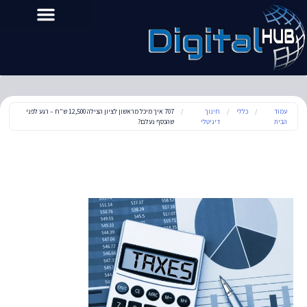
עמוד
/
כללי
/
חינוך
/
707 איך מיכל מראשון לציון הצילה 12,500 ש"ח – רגע לפני
הבית
דיגיטלי
שהכסף נעלם?