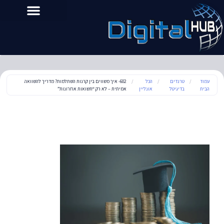
עמוד
/
טרנדים
/
הכל
/
602- איך משווים בין קרנות השתלמות? מדריך להשוואה
הבית
בדיגיטל
אונליין
אמיתית – לא רק “תשואות אחרונות”