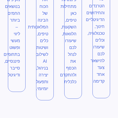
הטרנדים
מתחילות
הכוח
בנושאים
והחידושים
כאן
של
החמים
הדיגיטליים
טיפים,
הבינה
ביותר
חינוך,
השקעות,
המלאכותית
–
טכנולוגיה,
הלוואות,
טיפים,
ליווי
וכלים
שיעזרו
כלים
מעשי
שיעזרו
לכם
ושיטות
ופשוט
לכם
לנהל
לשילוב
בתחומים
להישאר
את
AI
פיננסיים,
צעד
הכסף
בניהול,
סייבר
אחד
ולהתקדם
יצירה
ודיגיטל
קדימה
כלכלית
ותפעול
יומיומי.